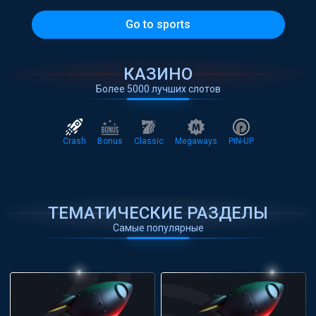
Go to sports
КАЗИНО
Более 5000 лучших слотов
Crash
Bonus
Classic
Megaways
PIN-UP
ТЕМАТИЧЕСКИЕ РАЗДЕЛЫ
Самые популярные