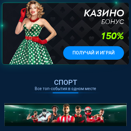
КАЗИНО
БОНУС
150%
ПОЛУЧАЙ И ИГРАЙ
СПОРТ
Все топ-события в одном месте